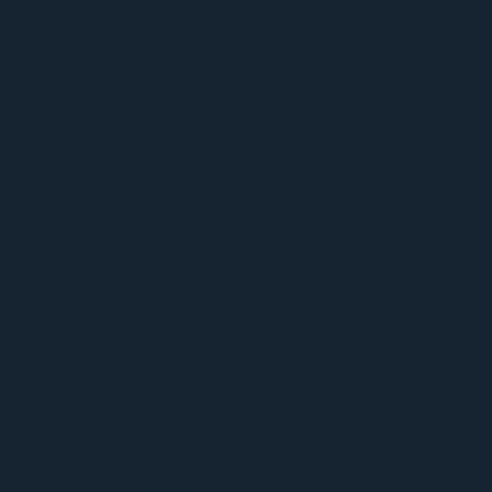
🎧
ÉTAPE
03
Studio & Mixage
Enregistrement avec nos voix
pros et traitement sonore haute
fidélité.
🚀
ÉTAPE
04
Livraison Masterisée
Envoi du master final aux normes
des régies publicitaires.