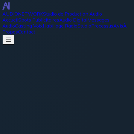
AUDIO
NETWORK
Studio de Production Audio
Accueil
Spots Publicitaires
Audio Digital
Messages
Audio
Casting Voix
Habillage Radio
Studio
Processus
Avis
À
Propos
Contact
Processus &
Prestations
Vous souhaitez une
production audio
professionnelle
adaptée à votre