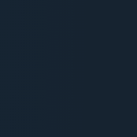
budget ? Que vous ayez besoin d'une
création de
spot publicitaire radio
de
A à Z ou simplement d'un
enregistrement studio
avec mixage
broadcast, nous avons la solution.
Notre barème flexible vous permet de
ne payer que les étapes dont vous
avez réellement besoin.
🤝
ÉTAPE
01
Briefing & Prise
d'éléments