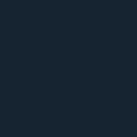
B
Prestation Production
Idéal si vous avez déjà votre texte
Enregistrement du spot
✓
Écoute validation client
✓
Livraison du spot
✓
Solution
B