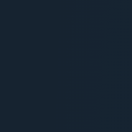
Besoin d'un tarif
personnalisé ?
Indiquez-nous simplement la lettre (
A, B
ou C
) correspondant aux prestations
souhaitées pour recevoir votre devis sous
24h.