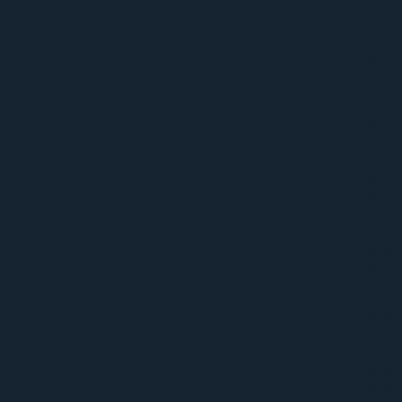
C
Prestation Directe
L'essentiel de l'enregistrement studio
Enregistrement du spot
✓
Livraison du spot
✓
Solution
C