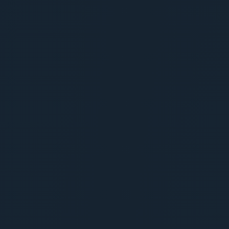
Prestation Complète
La gestion totale de votre projet audio
Contact client pour prise d'éléments
✓
Rédaction et proposition du texte
✓
Enregistrement du spot
✓
Écoute validation client
✓
Livraison du spot
✓
Solution
A