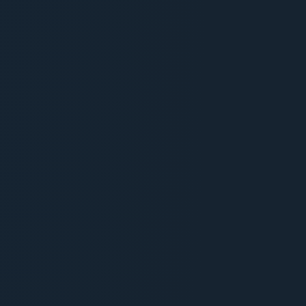
Recueil des informations clés
pour définir l'univers de votre
spot.
✍️
ÉTAPE
02
Conception-Rédaction
Écriture d'un texte original
optimisé pour l'impact
radiophonique.